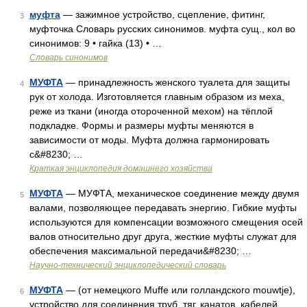
муфта
— зажимное устройство, сцепление, фитинг,
3
муфточка Словарь русских синонимов. муфта сущ., кол во
синонимов: 9 • гайка (13) • …
Словарь синонимов
МУФТА
— принадлежность женского туалета для защиты
4
рук от холода. Изготовляется главным образом из меха,
реже из ткани (иногда отороченной мехом) на тёплой
подкладке. Формы и размеры муфты меняются в
зависимости от моды. Муфта должна гармонировать
с&#8230; …
Краткая энциклопедия домашнего хозяйства
МУФТА
— МУФТА, механическое соединение между двумя
5
валами, позволяющее передавать энергию. Гибкие муфты
используются для компенсации возможного смещения осей
валов относительно друг друга, жесткие муфты служат для
обеспечения максимальной передачи&#8230; …
Научно-технический энциклопедический словарь
МУФТА
— (от немецкого Muffe или голландского mouwtje),
6
устройство для соединения труб, тяг, канатов, кабелей,