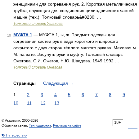
женщинами для согревания рук. 2. Короткая металлическая
трубка, служащая для соединения цилиндрических частей
машин (тех.). Толковый словарь&#8230; …
Толковый словарь Ушакова
МУФТА 1
— МУФТА 1, ы, ж. Предмет одежды для
10
согревания кистей рук в виде короткого и широкого
открытого с двух сторон тёплого мягкого рукава. Меховая м.
М. на вате. Засунуть руки в муфту. Толковый словарь
Ожегова. С.И. Ожегов, Н.Ю. Шведова. 1949 1992 …
Толковый словарь Ожегова
Страницы
Следующая
→
1
2
3
4
5
6
7
8
9
10
11
12
13
© Академик, 2000-2026
18+
Обратная связь:
Техподдержка
,
Реклама на сайте
👣 Путешествия