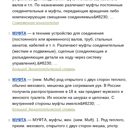
валов и т.п. По назначению различают муфты постоянные
соединительные и муфты, передающие вращение либо
компенсирующие смещение соединяемых&#8230; …
Современная энциклопедия
МУФТА
— в технике устройство для соединения
7
(постоянного или временного) валов, труб, стальных
канатов, кабелей и т. п. Различают муфты соединительные
(жесткие и подвижные), сцепные (соединяющие и
разъединяющие детали на ходу через систему
управления),&#8230; …
Большой Энциклопедический словарь
МУФТА
— (нем. Muffe) род открытого с двух сторон теплого,
8
обычно мехового, мешочка для согревания рук. В России
получила распространение в 18 в. как предмет мужского и
женского туалета. Их носили на шнурах и цепочках. С
внутренней стороны муфты имелся&#8230; …
Большой Энциклопедический словарь
МУФТА
— МУФТА, муфты, жен. (нем. Muft). 1. Род теплого,
9
преим. мехового, открытого с двух сторон мешка, употр.